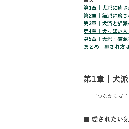
目次
第1章｜犬派に癒さ
第2章｜猫派に癒さ
第3章｜犬派と猫
第4章｜犬っぽい
第5章｜犬派・猫派
まとめ｜癒され方
第1章｜犬
── “つながる安
■ 愛されたい