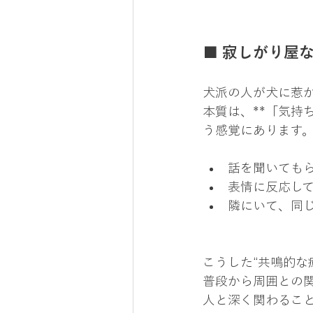
■ 寂しがり屋
犬派の人が犬に惹
本質は、**「気持
う感覚にあります
話を聞いても
表情に反応し
隣にいて、同
こうした“共鳴的な
普段から周囲との
人と深く関わるこ