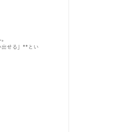
ん。
出せる」**とい