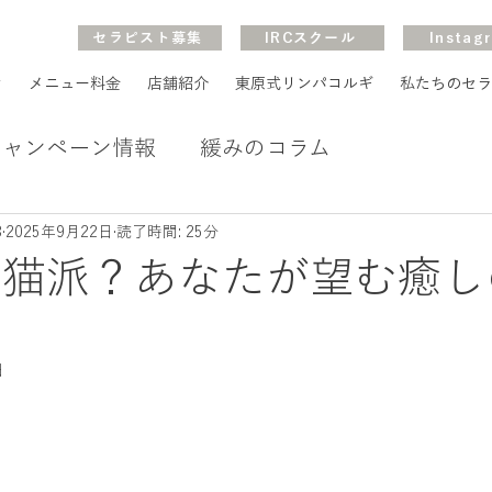
セラピスト募集
IRCスクール
Instag
ン
メニュー料金
店舗紹介
東原式リンパコルギ
私たちのセラ
キャンペーン情報
緩みのコラム
B
2025年9月22日
読了時間: 25分
？猫派？あなたが望む癒し
日